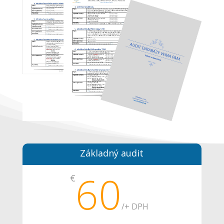
Základný audit
60
€
/
+ DPH