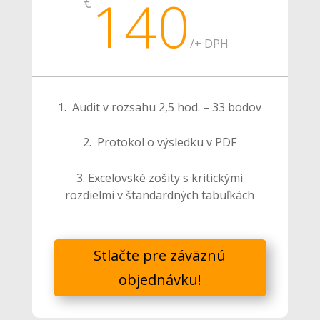
140
€
/
+ DPH
1. Audit v rozsahu 2,5 hod. – 33 bodov
2. Protokol o výsledku v PDF
3. Excelovské zošity s kritickými
rozdielmi v štandardných tabuľkách
Stlačte pre záväznú
objednávku!