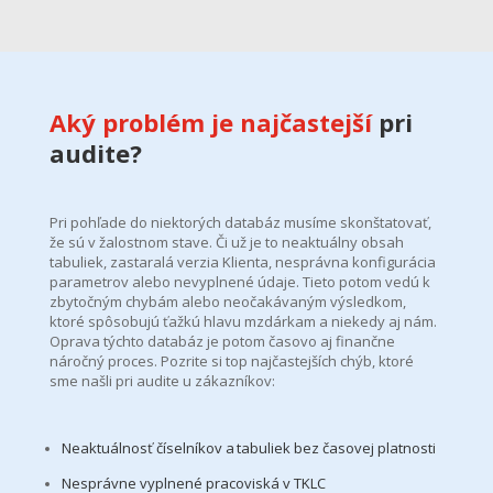
Aký problém je najčastejší
pri
audite?
Pri pohľade do niektorých databáz
musíme skonštatovať,
že sú v
žalostnom stave. Či už je to neaktuálny obsah
tabuliek, zastaralá verzia Klienta, nesprávna konfigurácia
parametrov alebo nevyplnené údaje. Tieto potom vedú k
zbytočným chybám alebo neočakávaným výsledkom,
ktoré spôsobujú ťažkú hlavu
mzdárkam
a niekedy aj nám.
Oprava týchto databáz je potom časovo aj finančne
náročný proces. Pozrite si top najčastejších chýb, ktoré
sme našli pri audite u zákazníkov:
Neaktuálnosť číselníkov a tabuliek bez časovej platnosti
Nesprávne vyplnené pracoviská v TKLC