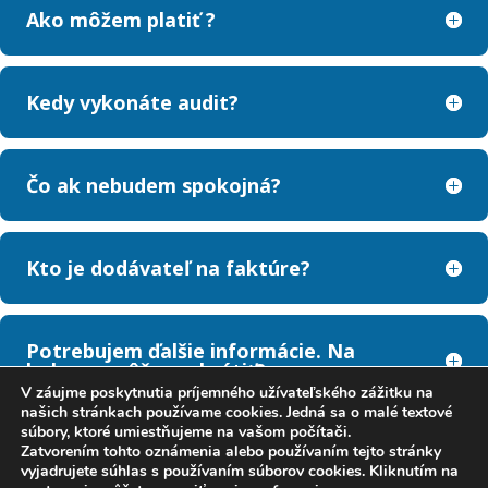
Ako môžem platiť ?
Kedy vykonáte audit?
Čo ak nebudem spokojná?
Kto je dodávateľ na faktúre?
Potrebujem ďalšie informácie. Na
koho sa môžem obrátiť?
V záujme poskytnutia príjemného užívateľského zážitku na
našich stránkach používame cookies. Jedná sa o malé textové
súbory, ktoré umiestňujeme na vašom počítači.
Zatvorením tohto oznámenia alebo používaním tejto stránky
vyjadrujete súhlas s používaním súborov cookies. Kliknutím na
GDPR
Obchodné podmienky