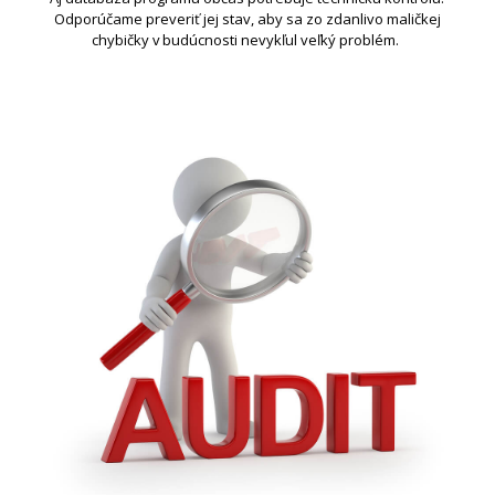
Odporúča
me
pre
veriť jej stav, aby
sa
zo zdanlivo maličkej
chybičky v budúcnosti nevykľul veľký problém.