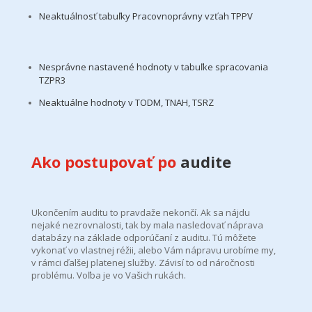
Neaktuálnosť tabuľky Pracovnoprávny vzťah TPPV
Nesprávne nastavené hodnoty v tabuľke spracovania
TZPR3
Neaktuálne hodnoty v TODM, TNAH, TSRZ
Ako postupovať po
audite
Ukončením auditu to pravdaže nekončí. Ak sa nájdu
nejaké nezrovnalosti, tak by
mala nasledovať náprava
databázy na základe odporúčaní z auditu. Tú môžete
vykonať vo vlastnej réžii, alebo
V
ám
nápravu urob
íme my
,
v rámci ďalšej platenej služby.
Závisí to od náročnosti
problému. Voľba je vo Vašich rukách.