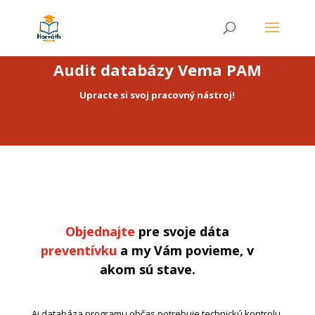
Audit databázy Vema PAM
Upracte si svoj pracovný nástroj!
Objednajte
pre svoje dáta
preventívku
a my Vám povieme, v
akom sú stave.
Aj databáza
programu občas potrebuje technickú kontrolu
.